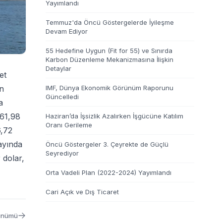
Yayımlandı
Temmuz'da Öncü Göstergelerde İyileşme
Devam Ediyor
55 Hedefine Uygun (Fit for 55) ve Sınırda
Karbon Düzenleme Mekanizmasına İlişkin
Detaylar
et
on
IMF, Dünya Ekonomik Görünüm Raporunu
Güncelledi
a
 61,98
Haziran’da İşsizlik Azalırken İşgücüne Katılım
Oranı Gerileme
6,72
ayında
Öncü Göstergeler 3. Çeyrekte de Güçlü
Seyrediyor
 dolar,
Orta Vadeli Plan (2022-2024) Yayımlandı
Cari Açık ve Dış Ticaret
ünümü