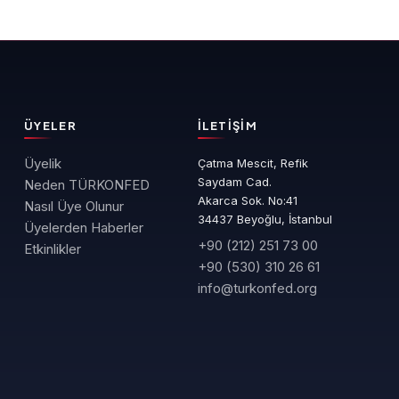
ÜYELER
İLETIŞIM
Üyelik
Çatma Mescit, Refik
Saydam Cad.
Neden TÜRKONFED
Akarca Sok. No:41
Nasıl Üye Olunur
34437 Beyoğlu, İstanbul
Üyelerden Haberler
+90 (212) 251 73 00
Etkinlikler
+90 (530) 310 26 61
info@turkonfed.org