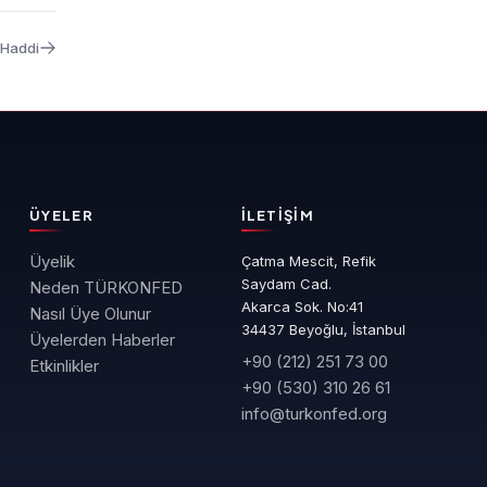
 Haddi
ÜYELER
İLETIŞIM
Üyelik
Çatma Mescit, Refik
Saydam Cad.
Neden TÜRKONFED
Akarca Sok. No:41
Nasıl Üye Olunur
34437 Beyoğlu, İstanbul
Üyelerden Haberler
+90 (212) 251 73 00
Etkinlikler
+90 (530) 310 26 61
info@turkonfed.org