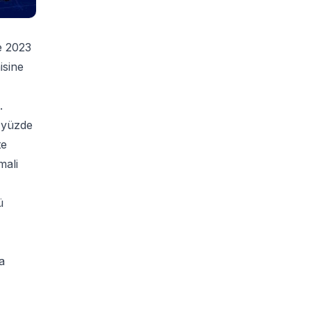
e 2023
isine
.
l yüzde
te
mali
ü
a