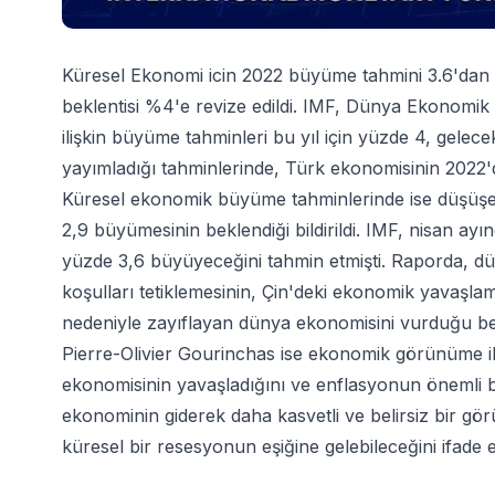
Küresel Ekonomi icin 2022 büyüme tahmini 3.6'dan 3
beklentisi %4'e revize edildi. IMF, Dünya Ekonom
ilişkin büyüme tahminleri bu yıl için yüzde 4, gelece
yayımladığı tahminlerinde, Türk ekonomisinin 2022
Küresel ekonomik büyüme tahminlerinde ise düşüşe g
2,9 büyümesinin beklendiği bildirildi. IMF, nisan a
yüzde 3,6 büyüyeceğini tahmin etmişti. Raporda, d
koşulları tetiklemesinin, Çin'deki ekonomik yavaşla
nedeniyle zayıflayan dünya ekonomisini vurduğu bel
Pierre-Olivier Gourinchas ise ekonomik görünüme il
ekonomisinin yavaşladığını ve enflasyonun önemli 
ekonominin giderek daha kasvetli ve belirsiz bir g
küresel bir resesyonun eşiğine gelebileceğini ifade et