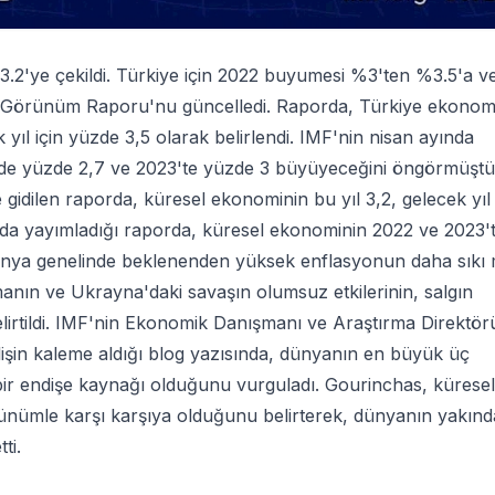
.2'ye çekildi. Türkiye için 2022 buyumesi %3'ten %3.5'a v
ik Görünüm Raporu'nu güncelledi. Raporda, Türkiye ekonom
k yıl için yüzde 3,5 olarak belirlendi. IMF'nin nisan ayında
'de yüzde 2,7 ve 2023'te yüzde 3 büyüyeceğini öngörmüştü
idilen raporda, küresel ekonominin bu yıl 3,2, gelecek yı
yında yayımladığı raporda, küresel ekonominin 2022 ve 2023'
ünya genelinde beklenenden yüksek enflasyonun daha sıkı 
manın ve Ukrayna'daki savaşın olumsuz etkilerinin, salgın
irtildi. IMF'nin Ekonomik Danışmanı ve Araştırma Direktör
işin kaleme aldığı blog yazısında, dünyanın en büyük üç
bir endişe kaynağı olduğunu vurguladı. Gourinchas, küresel
örünümle karşı karşıya olduğunu belirterek, dünyanın yakınd
ti.