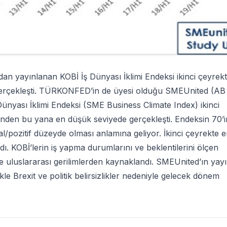
 yayınlanan KOBİ İş Dünyası İklimi Endeksi ikinci çeyrek
 gerçekleşti. TÜRKONFED’in de üyesi olduğu SMEUnited (AB
Dünyası İklimi Endeksi (SME Business Climate Index) ikinci
eğinden bu yana en düşük seviyede gerçekleşti. Endeksin 70’i
/pozitif düzeyde olması anlamına geliyor. İkinci çeyrekte 
ı. KOBİ’lerin iş yapma durumlarını ve beklentilerini ölçen
 ve uluslararası gerilimlerden kaynaklandı. SMEUnited’ın yayı
le Brexit ve politik belirsizlikler nedeniyle gelecek dönem