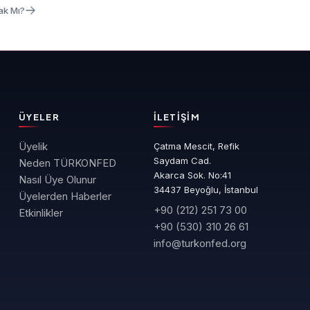
ak Mı?
ÜYELER
İLETIŞIM
Üyelik
Çatma Mescit, Refik
Saydam Cad.
Neden TÜRKONFED
Akarca Sok. No:41
Nasıl Üye Olunur
34437 Beyoğlu, İstanbul
Üyelerden Haberler
+90 (212) 251 73 00
Etkinlikler
+90 (530) 310 26 61
info@turkonfed.org