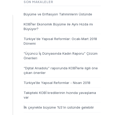
SON MAKALELER
Büyüme ve Enflasyon Tahminlerin Üstünde
KOBİ’ler Ekonomik Büyüme ile Aynı Hızda mı
Büyüyor?
Türkiye'de Yapısal Reformlar: Ocak-Mart 2018
Dönemi
“Üçüncü İş Dünyasında Kadın Raporu” Çözüm
Önerileri
“Dijital Anadolu” raporunda KOBİ’lerle ilgili öne
çıkan öneriler
Türkiye’de Yapısal Reformlar - Nisan 2018
Takipteki KOBİ kredilerinin hızında yavaşlama
var
İlk çeyrekte büyüme %5'in üstünde gelebilir