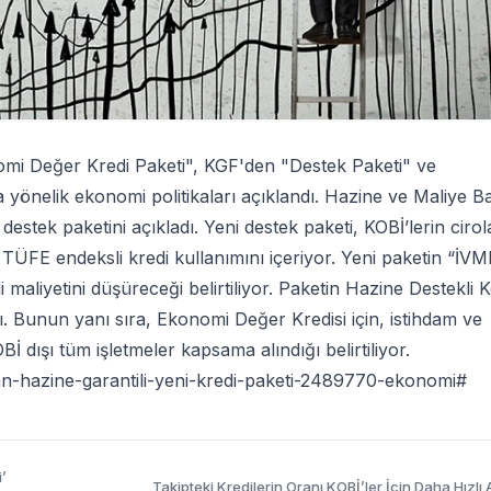
mi Değer Kredi Paketi", KGF'den "Destek Paketi" ve
 yönelik ekonomi politikaları açıklandı. Hazine ve Maliye B
 destek paketini açıkladı. Yeni destek paketi, KOBİ’lerin cirol
e TÜFE endeksli kredi kullanımını içeriyor. Yeni paketin “İVM
maliyetini düşüreceği belirtiliyor. Paketin Hazine Destekli K
ı. Bunun yanı sıra, Ekonomi Değer Kredisi için, istihdam ve
İ dışı tüm işletmeler kapsama alındığı belirtiliyor.
n-hazine-garantili-yeni-kredi-paketi-2489770-ekonomi#
’
Takipteki Kredilerin Oranı KOBİ’ler İçin Daha Hızlı 