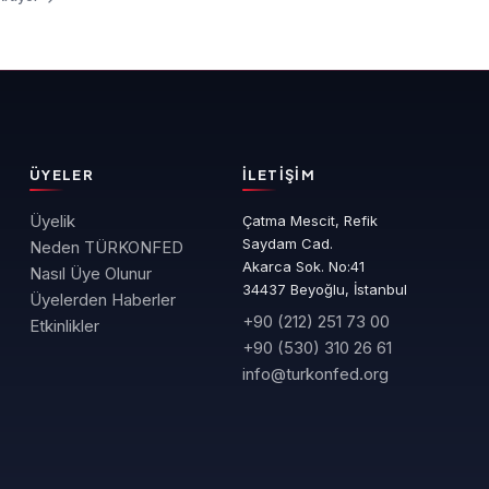
ÜYELER
İLETIŞIM
Üyelik
Çatma Mescit, Refik
Saydam Cad.
Neden TÜRKONFED
Akarca Sok. No:41
Nasıl Üye Olunur
34437 Beyoğlu, İstanbul
Üyelerden Haberler
+90 (212) 251 73 00
Etkinlikler
+90 (530) 310 26 61
info@turkonfed.org