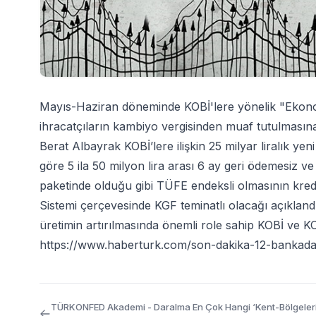
Mayıs-Haziran döneminde KOBİ'lere yönelik "Ekono
ihracatçıların kambiyo vergisinden muaf tutulmasına
Berat Albayrak KOBİ’lere ilişkin 25 milyar liralık yeni
göre 5 ila 50 milyon lira arası 6 ay geri ödemesiz v
paketinde olduğu gibi TÜFE endeksli olmasının kredi 
Sistemi çerçevesinde KGF teminatlı olacağı açıkland
üretimin artırılmasında önemli role sahip KOBİ ve KOB
https://www.haberturk.com/son-dakika-12-bankada
TÜRKONFED Akademi - Daralma En Çok Hangi ‘Kent-Bölgeleri