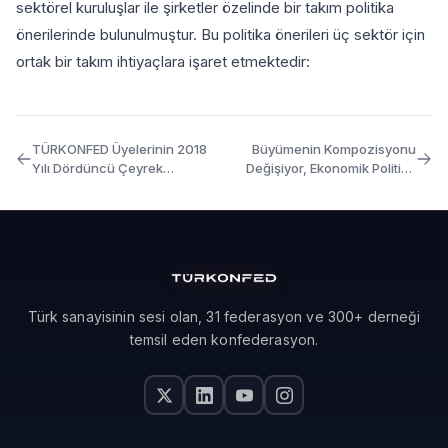
sektörel kuruluşlar ile şirketler özelinde bir takım politika
önerilerinde bulunulmuştur. Bu politika önerileri üç sektör için
ortak bir takım ihtiyaçlara işaret etmektedir:
TÜRKONFED Üyelerinin 2018
Büyümenin Kompozisyonu
Yılı Dördüncü Çeyrek
Değişiyor, Ekonomik Politika
Beklentileri
Tercihleri Önemli
Türk sanayisinin sesi olan, 31 federasyon ve 300+ derneği
temsil eden konfederasyon.