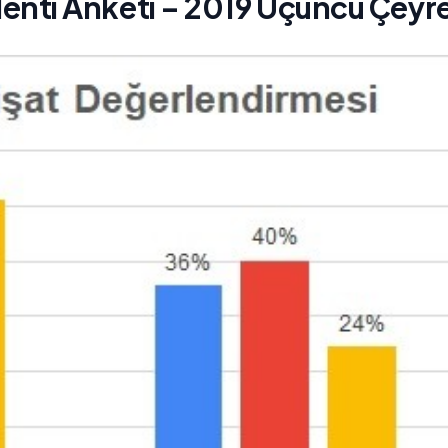
nti Anketi – 2019 Üçüncü Çeyr