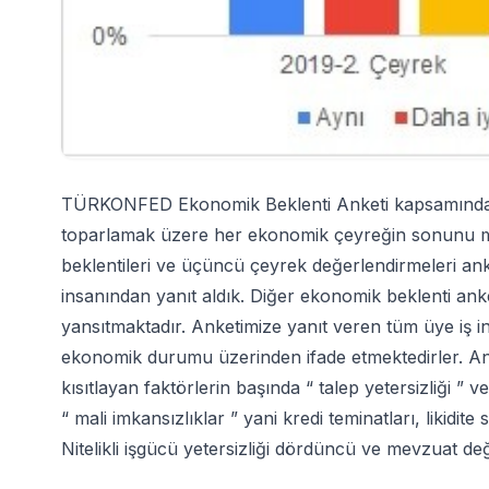
TÜRKONFED Ekonomik Beklenti Anketi kapsamında b
toparlamak üzere her ekonomik çeyreğin sonunu mü
beklentileri ve üçüncü çeyrek değerlendirmeleri an
insanından yanıt aldık. Diğer ekonomik beklenti anke
yansıtmaktadır. Anketimize yanıt veren tüm üye iş ins
ekonomik durumu üzerinden ifade etmektedirler. Anke
kısıtlayan faktörlerin başında “ talep yetersizliği ” v
“ mali imkansızlıklar ” yani kredi teminatları, likidite 
Nitelikli işgücü yetersizliği dördüncü ve mevzuat deği