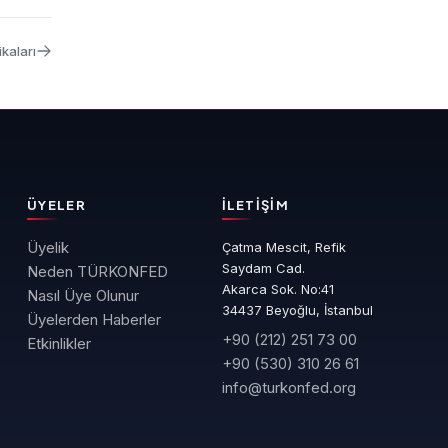
kaları
ÜYELER
İLETIŞIM
Üyelik
Çatma Mescit, Refik
Saydam Cad.
Neden TÜRKONFED
Akarca Sok. No:41
Nasıl Üye Olunur
34437 Beyoğlu, İstanbul
Üyelerden Haberler
+90 (212) 251 73 00
Etkinlikler
+90 (530) 310 26 61
info@turkonfed.org