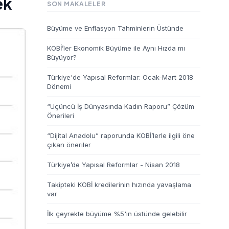
ek
SON MAKALELER
Büyüme ve Enflasyon Tahminlerin Üstünde
KOBİ’ler Ekonomik Büyüme ile Aynı Hızda mı
Büyüyor?
Türkiye'de Yapısal Reformlar: Ocak-Mart 2018
Dönemi
“Üçüncü İş Dünyasında Kadın Raporu” Çözüm
Önerileri
“Dijital Anadolu” raporunda KOBİ’lerle ilgili öne
çıkan öneriler
Türkiye’de Yapısal Reformlar - Nisan 2018
Takipteki KOBİ kredilerinin hızında yavaşlama
var
İlk çeyrekte büyüme %5'in üstünde gelebilir