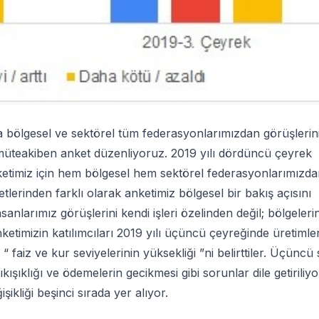
ölgesel ve sektörel tüm federasyonlarımızdan görüşlerin
teakiben anket düzenliyoruz. 2019 yılı dördüncü çeyrek
ketimiz için hem bölgesel hem sektörel federasyonlarımızda
tlerinden farklı olarak anketimiz bölgesel bir bakış açısını
anlarımız görüşlerini kendi işleri özelinden değil; bölgeleri
timizin katılımcıları 2019 yılı üçüncü çeyreğinde üretimler
e “ faiz ve kur seviyelerinin yüksekliği ”ni belirttiler. Üçüncü
sıkışıklığı ve ödemelerin gecikmesi gibi sorunlar dile getiriliyo
şikliği beşinci sırada yer alıyor.