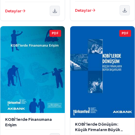
Model Önerisi
Bağıntılar ve Yeni Bir
Mekanizma Tasarımı
Detaylar
Detaylar
PDF
PDF
KOBİ'lerde Finansmana
KOBİ'lerde Dönüşüm:
Erişim
Küçük Firmaların Büyük
Başarıları