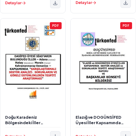
Detaylar
Detaylar
PDF
PDF
Doğu Karadeniz
Elazığ ve DOGÜNSİFED
Bölgesindeki İller
Üyesi İller Kapsamında
Kapsamında Karşılaştırmalı
Sektör Analizi ve Sorunların
Sektör Analizi
Tespiti Araştırması Raporu