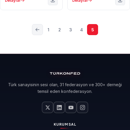
Detaylar
Detaylar
1
2
3
4
5
Türk sanayisinin sesi olan, 31 federasyon ve 300+ derneği
temsil eden konfederasyon.
KURUMSAL