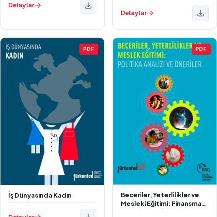
Detaylar
Detaylar
PDF
PDF
Beceriler, Yeterlilikler ve
İş Dünyasında Kadın
Mesleki Eğitimi: Finansman
Yapısı ve Politika Önerileri
Detaylar