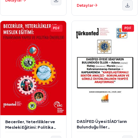
Detaylar
PDF
PDF
DASİFED Üyesi SİAD'ların
Beceriler, Yeterlilikler ve
Bulunduğu İller
Mesleki Eğitimi: Politika
Kapsamında Karşılaştırmalı
Analizi ve Öneriler
Sektör Analizi