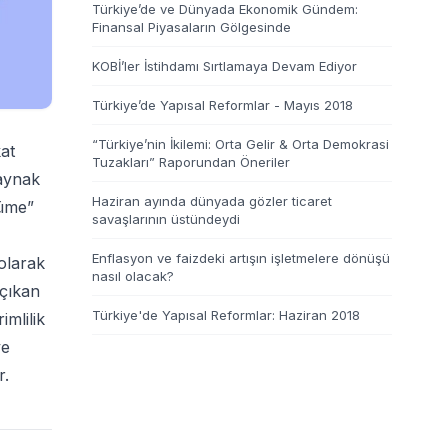
Türkiye’de ve Dünyada Ekonomik Gündem:
Finansal Piyasaların Gölgesinde
KOBİ’ler İstihdamı Sırtlamaya Devam Ediyor
Türkiye’de Yapısal Reformlar - Mayıs 2018
“Türkiye’nin İkilemi: Orta Gelir & Orta Demokrasi
at
Tuzakları” Raporundan Öneriler
kaynak
Haziran ayında dünyada gözler ticaret
yüme”
savaşlarının üstündeydi
Enflasyon ve faizdeki artışın işletmelere dönüşü
olarak
nasıl olacak?
 çıkan
Türkiye'de Yapısal Reformlar: Haziran 2018
imlilik
ve
r.