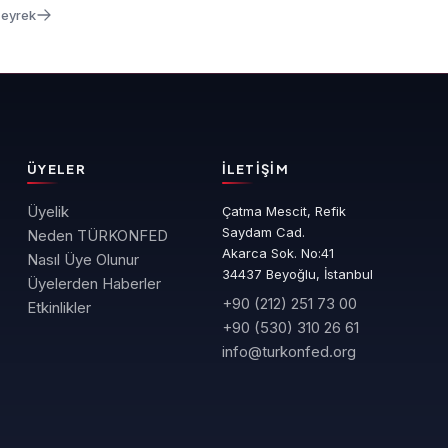
Çeyrek
ÜYELER
İLETIŞIM
Üyelik
Çatma Mescit, Refik
Saydam Cad.
Neden TÜRKONFED
Akarca Sok. No:41
Nasıl Üye Olunur
34437 Beyoğlu, İstanbul
Üyelerden Haberler
+90 (212) 251 73 00
Etkinlikler
+90 (530) 310 26 61
info@turkonfed.org