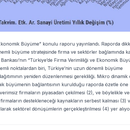
e Ekonomik Büyüme” konulu raporu yayınlandı. Raporda dikk
nemli büyüme stratejisinde firma ve sektörler bağlamında 
a Bankası’nın “Türkiye’de Firma Verimliliği ve Ekonomik Bü
emli noktalardan biri, Türkiye’nin uzun dönemli büyüme
dağıtımının yeniden düzenlenmesi gerekliliği. Mikro dinamik 
omik büyümenin bağlantısının kurulduğu raporda özetle öne
, verimsiz firmaların piyasadan çekilmesi (2), ve böylelikle ver
 firmaların destekleneceği kaynakların serbest kalması (3) 
rılarak sektörel dönüşümlerin gerçekleştirilmesi (4) yer alıyo